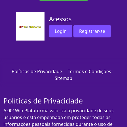
Acessos
Login
Registrar-se
Políticas de Privacidade
Termos e Condições
Sitemap
Políticas de Privacidade
A 001Win Plataforma valoriza a privacidade de seus
usuários e está empenhada em proteger todas as
informações pessoais fornecidas durante o uso de