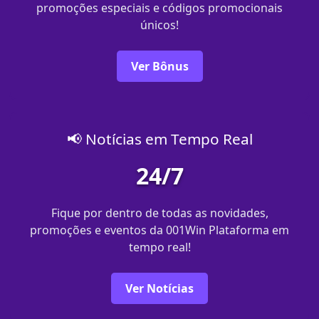
promoções especiais e códigos promocionais
únicos!
Ver Bônus
📢 Notícias em Tempo Real
24/7
Fique por dentro de todas as novidades,
promoções e eventos da 001Win Plataforma em
tempo real!
Ver Notícias