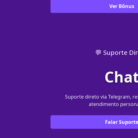
Ver Bônus
💬 Suporte Di
Cha
Suporte direto via Telegram, r
atendimento persona
Falar Suport