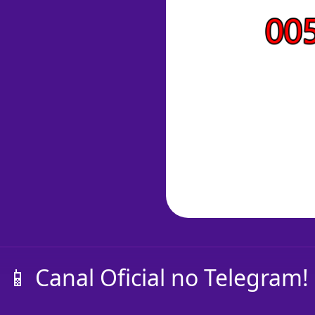
📱 Canal Oficial no Telegram!