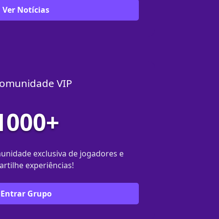
Ver Notícias
Comunidade VIP
1000+
unidade exclusiva de jogadores e
rtilhe experiências!
Entrar Grupo