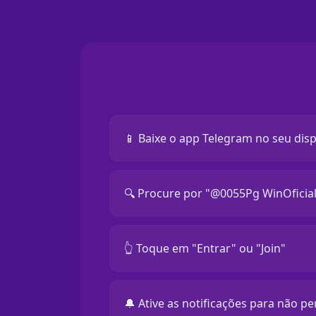
📱 Baixe o app Telegram no seu disp
🔍 Procure por "@0055Pg WinOficial
👆 Toque em "Entrar" ou "Join"
🔔 Ative as notificações para não p