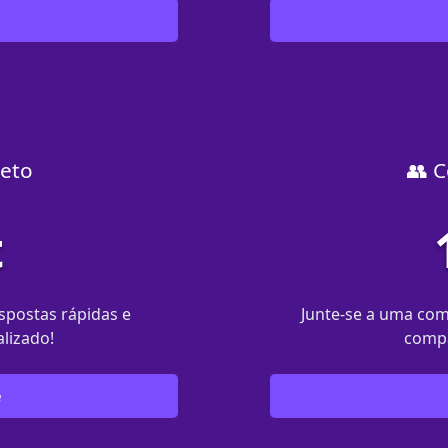
reto
👥 
t
espostas rápidas e
Junte-se a uma com
lizado!
compa
e