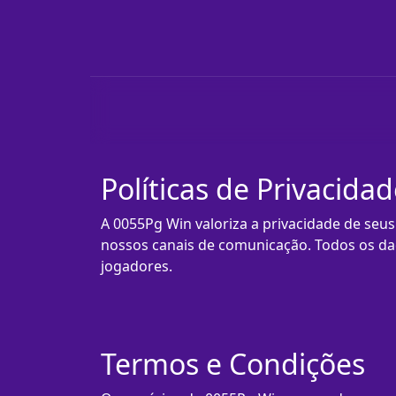
Políticas de Privacida
A 0055Pg Win valoriza a privacidade de seu
nossos canais de comunicação. Todos os dad
jogadores.
Termos e Condições