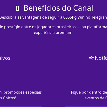
📱 Benefícios do Canal
Descubra as vantagens de seguir a 0055Pg Win no Telegra
e prestígio entre os jogadores brasileiros — na plataforma
experiência premium.
sivos
📢 Notí
m, promoções especiais
Fique por dentro d
s únicos!
eventos da 