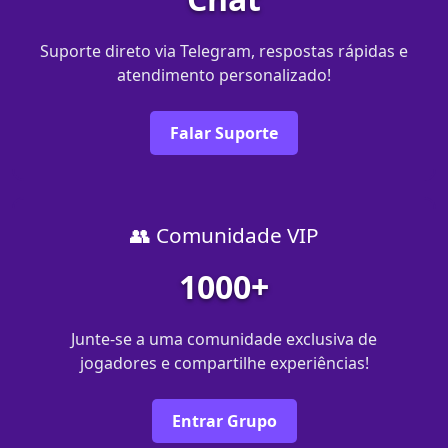
Suporte direto via Telegram, respostas rápidas e
atendimento personalizado!
Falar Suporte
👥 Comunidade VIP
1000+
Junte-se a uma comunidade exclusiva de
jogadores e compartilhe experiências!
Entrar Grupo