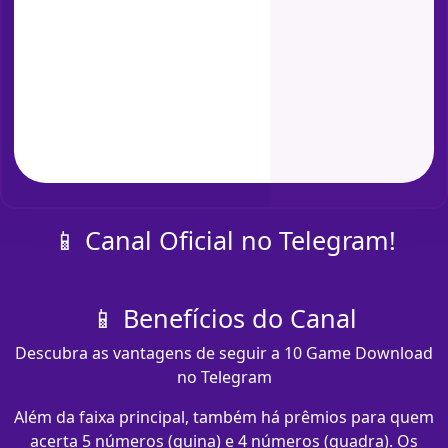
📱 Canal Oficial no Telegram!
📱 Benefícios do Canal
Descubra as vantagens de seguir a 10 Game Download
no Telegram
Além da faixa principal, também há prêmios para quem
acerta 5 números (quina) e 4 números (quadra). Os