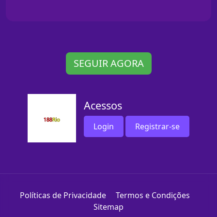
SEGUIR AGORA
Acessos
Login
Registrar-se
Políticas de Privacidade
Termos e Condições
Sitemap