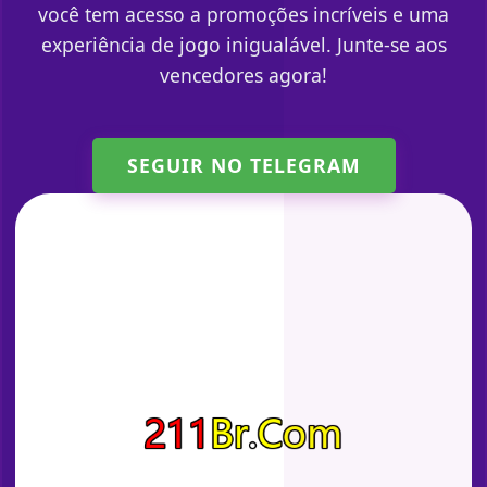
você tem acesso a promoções incríveis e uma
experiência de jogo inigualável. Junte-se aos
vencedores agora!
SEGUIR NO TELEGRAM