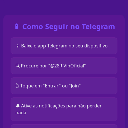
📱 Como Seguir no Telegram
📱 Baixe o app Telegram no seu dispositivo
🔍 Procure por "@28R VipOficial"
👆 Toque em "Entrar" ou "Join"
🔔 Ative as notificações para não perder
nada