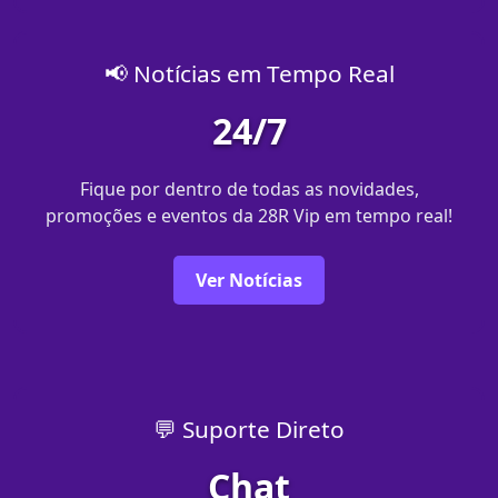
📢 Notícias em Tempo Real
24/7
Fique por dentro de todas as novidades,
promoções e eventos da 28R Vip em tempo real!
Ver Notícias
💬 Suporte Direto
Chat