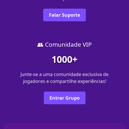
Falar Suporte
👥 Comunidade VIP
1000+
Junte-se a uma comunidade exclusiva de
jogadores e compartilhe experiências!
Entrar Grupo