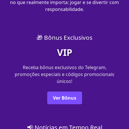
no que realmente importa: jogar e se divertir com
responsabilidade.
🎁 Bônus Exclusivos
VIP
Receba bônus exclusivos do Telegram,
promoções especiais e códigos promocionais
únicos!
Ver Bônus
📢 Notícias em Tempo Real