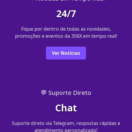
24/7
Fique por dentro de todas as novidades,
promoções e eventos da 356X em tempo real!
Ver Notícias
💬 Suporte Direto
Chat
Suporte direto via Telegram, respostas rápidas e
atendimento personalizado!