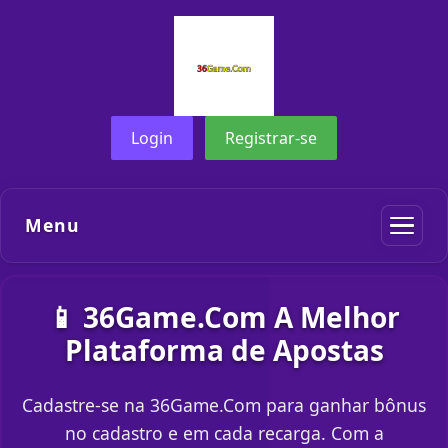
Login
Registrar-se
Menu
📱 36Game.Com A Melhor
Plataforma de Apostas
Cadastre-se na 36Game.Com para ganhar bônus
no cadastro e em cada recarga. Com a