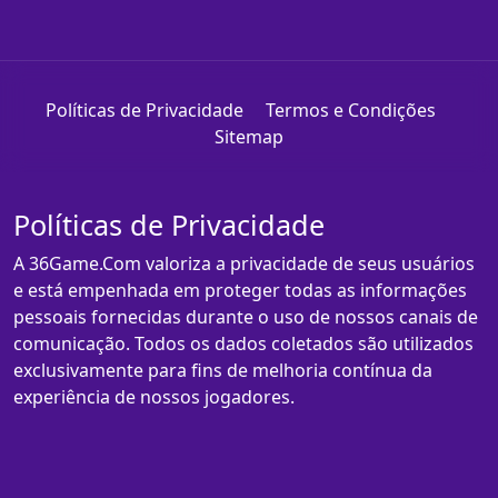
Políticas de Privacidade
Termos e Condições
Sitemap
Políticas de Privacidade
A 36Game.Com valoriza a privacidade de seus usuários
e está empenhada em proteger todas as informações
pessoais fornecidas durante o uso de nossos canais de
comunicação. Todos os dados coletados são utilizados
exclusivamente para fins de melhoria contínua da
experiência de nossos jogadores.