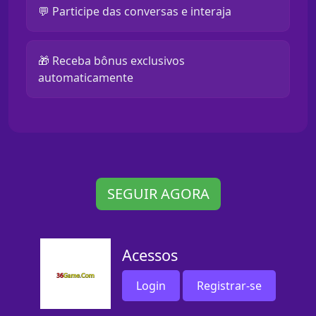
💬 Participe das conversas e interaja
🎁 Receba bônus exclusivos
automaticamente
SEGUIR AGORA
Acessos
Login
Registrar-se