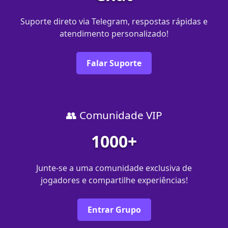
Suporte direto via Telegram, respostas rápidas e
atendimento personalizado!
Falar Suporte
👥 Comunidade VIP
1000+
Junte-se a uma comunidade exclusiva de
jogadores e compartilhe experiências!
Entrar Grupo