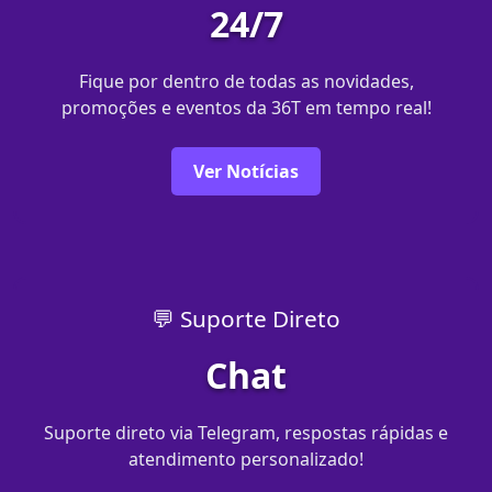
24/7
Fique por dentro de todas as novidades,
promoções e eventos da 36T em tempo real!
Ver Notícias
💬 Suporte Direto
Chat
Suporte direto via Telegram, respostas rápidas e
atendimento personalizado!