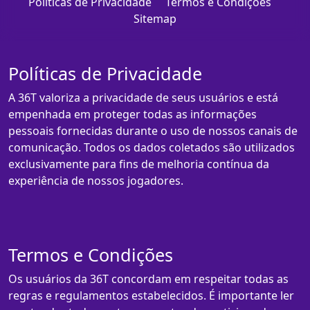
Políticas de Privacidade
Termos e Condições
Sitemap
Políticas de Privacidade
A 36T valoriza a privacidade de seus usuários e está
empenhada em proteger todas as informações
pessoais fornecidas durante o uso de nossos canais de
comunicação. Todos os dados coletados são utilizados
exclusivamente para fins de melhoria contínua da
experiência de nossos jogadores.
Termos e Condições
Os usuários da 36T concordam em respeitar todas as
regras e regulamentos estabelecidos. É importante ler