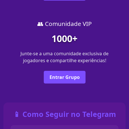
👥 Comunidade VIP
1000+
Junte-se a uma comunidade exclusiva de
jogadores e compartilhe experiências!
Entrar Grupo
📱 Como Seguir no Telegram