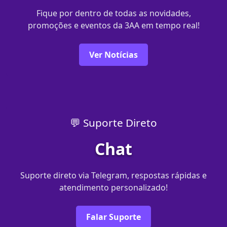
Fique por dentro de todas as novidades,
promoções e eventos da 3AA em tempo real!
Ver Notícias
💬 Suporte Direto
Chat
Suporte direto via Telegram, respostas rápidas e
atendimento personalizado!
Falar Suporte