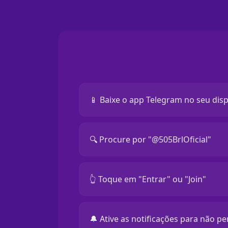
📱 Baixe o app Telegram no seu disp
🔍 Procure por "@505BrlOficial"
👆 Toque em "Entrar" ou "Join"
🔔 Ative as notificações para não p