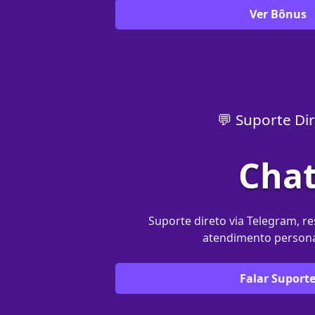
Ver Bônus
💬 Suporte Di
Cha
Suporte direto via Telegram, r
atendimento persona
Falar Suport