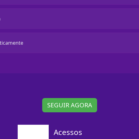
a
aticamente
SEGUIR AGORA
Acessos