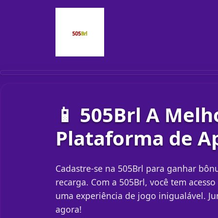
📱 505Brl A Melh
Plataforma de A
Cadastre-se na 505Brl para ganhar bôn
recarga. Com a 505Brl, você tem acesso 
uma experiência de jogo inigualável. J
agora!