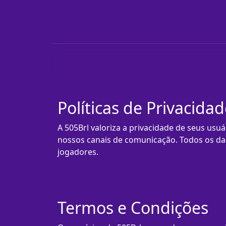
Políticas de Privacida
A 505Brl valoriza a privacidade de seus us
nossos canais de comunicação. Todos os dad
jogadores.
Termos e Condições