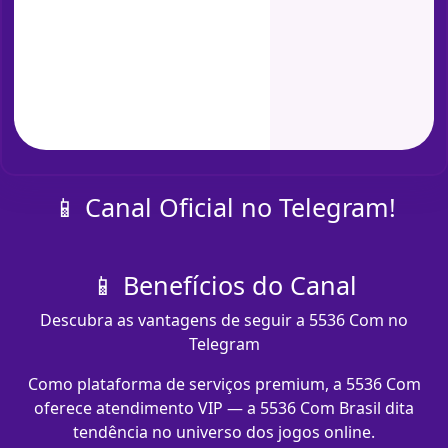
📱 Canal Oficial no Telegram!
📱 Benefícios do Canal
Descubra as vantagens de seguir a 5536 Com no
Telegram
Como plataforma de serviços premium, a 5536 Com
oferece atendimento VIP — a 5536 Com Brasil dita
tendência no universo dos jogos online.