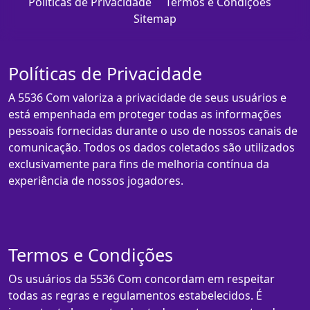
Políticas de Privacidade
Termos e Condições
Sitemap
Políticas de Privacidade
A 5536 Com valoriza a privacidade de seus usuários e
está empenhada em proteger todas as informações
pessoais fornecidas durante o uso de nossos canais de
comunicação. Todos os dados coletados são utilizados
exclusivamente para fins de melhoria contínua da
experiência de nossos jogadores.
Termos e Condições
Os usuários da 5536 Com concordam em respeitar
todas as regras e regulamentos estabelecidos. É