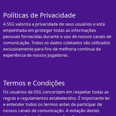
Políticas de Privacidade
A 55G valoriza a privacidade de seus usuários e está
empenhada em proteger todas as informações
pessoais fornecidas durante o uso de nossos canais de
comunicação. Todos os dados coletados são utilizados
exclusivamente para fins de melhoria contínua da
experiência de nossos jogadores.
Termos e Condições
Os usuários da 55G concordam em respeitar todas as
regras e regulamentos estabelecidos. É importante ler
e entender todos os termos antes de participar de
nossos canais de comunicação. A violação destes