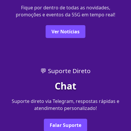
Fique por dentro de todas as novidades,
promoções e eventos da 55G em tempo real!
Ver Notícias
💬 Suporte Direto
Chat
Suporte direto via Telegram, respostas rápidas e
atendimento personalizado!
Falar Suporte