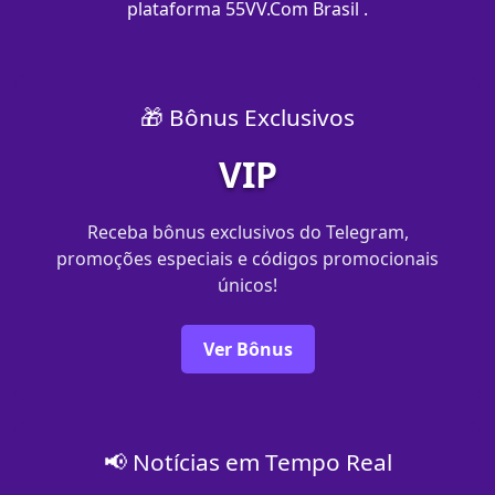
plataforma 55VV.Com Brasil .
🎁 Bônus Exclusivos
VIP
Receba bônus exclusivos do Telegram,
promoções especiais e códigos promocionais
únicos!
Ver Bônus
📢 Notícias em Tempo Real