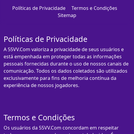
Políticas de Privacidade
Termos e Condições
Sitemap
Políticas de Privacidade
A 55VV.Com valoriza a privacidade de seus usuários e
está empenhada em proteger todas as informações
pessoais fornecidas durante o uso de nossos canais de
comunicação. Todos os dados coletados são utilizados
exclusivamente para fins de melhoria contínua da
experiência de nossos jogadores.
Termos e Condições
Os usuários da 55VV.Com concordam em respeitar