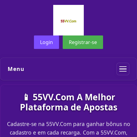
Login
Registrar-se
Menu
📱 55VV.Com A Melhor
Plataforma de Apostas
Cadastre-se na 55VV.Com para ganhar bônus no
cadastro e em cada recarga. Com a 55VV.Com,