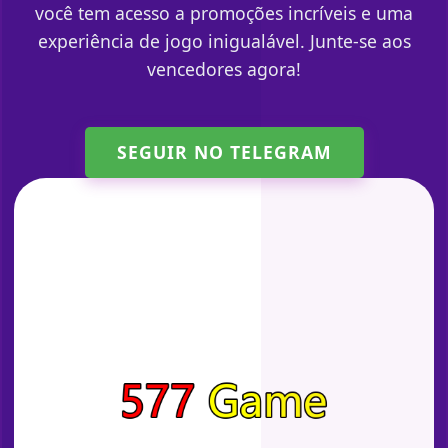
você tem acesso a promoções incríveis e uma
experiência de jogo inigualável. Junte-se aos
vencedores agora!
SEGUIR NO TELEGRAM