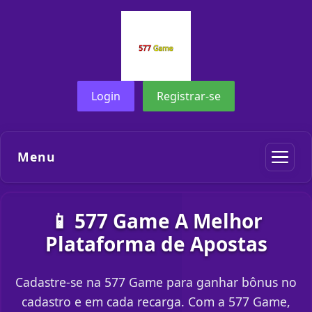
Login
Registrar-se
Menu
📱 577 Game A Melhor
Plataforma de Apostas
Cadastre-se na 577 Game para ganhar bônus no
cadastro e em cada recarga. Com a 577 Game,