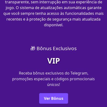
transparente, sem interrupção em sua experiência de
jogo. O sistema de atualizações automáticas garante
que você sempre tenha acesso às funcionalidades mais
recentes e à proteção de segurança mais atualizada
disponível.
🎁 Bônus Exclusivos
VIP
Receba bônus exclusivos do Telegram,
promoções especiais e códigos promocionais
únicos!
Ver Bônus