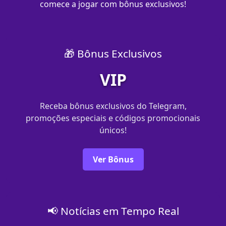
comece a jogar com bônus exclusivos!
🎁 Bônus Exclusivos
VIP
Receba bônus exclusivos do Telegram,
promoções especiais e códigos promocionais
únicos!
Ver Bônus
📢 Notícias em Tempo Real