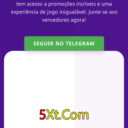
tem acesso a promoções incríveis e uma
experiência de jogo inigualável. Junte-se aos
vencedores agora!
SEGUIR NO TELEGRAM