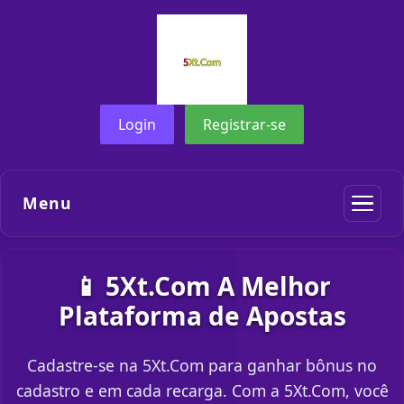
Login
Registrar-se
Menu
📱 5Xt.Com A Melhor
Plataforma de Apostas
Cadastre-se na 5Xt.Com para ganhar bônus no
cadastro e em cada recarga. Com a 5Xt.Com, você