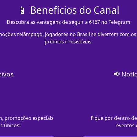
📱 Benefícios do Canal
Descubra as vantagens de seguir a 6167 no Telegram
oções relâmpago. Jogadores no Brasil se divertem com os
prêmios irresistíveis.
sivos
📢 Notí
m, promoções especiais
Fique por dentro d
s únicos!
eventos 