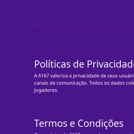
Políticas de Privacida
A 6167 valoriza a privacidade de seus usuá
canais de comunicação. Todos os dados cole
jogadores.
Termos e Condições