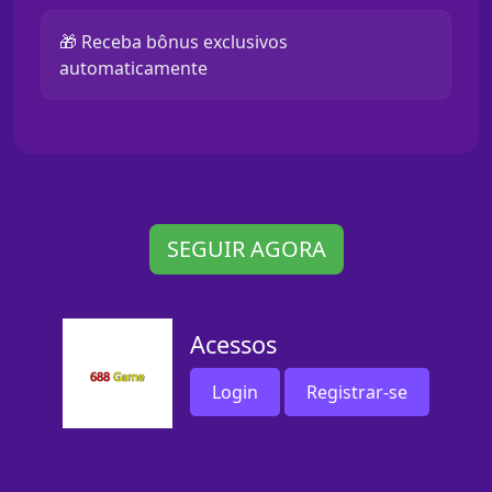
🎁 Receba bônus exclusivos
automaticamente
SEGUIR AGORA
Acessos
Login
Registrar-se