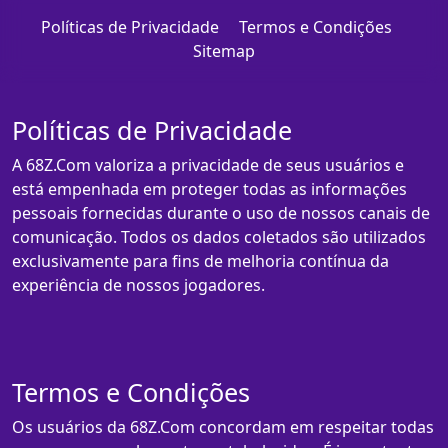
Políticas de Privacidade
Termos e Condições
Sitemap
Políticas de Privacidade
A 68Z.Com valoriza a privacidade de seus usuários e
está empenhada em proteger todas as informações
pessoais fornecidas durante o uso de nossos canais de
comunicação. Todos os dados coletados são utilizados
exclusivamente para fins de melhoria contínua da
experiência de nossos jogadores.
Termos e Condições
Os usuários da 68Z.Com concordam em respeitar todas