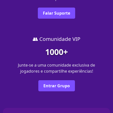
Falar Suporte
👥 Comunidade VIP
1000+
Junte-se a uma comunidade exclusiva de
jogadores e compartilhe experiências!
Entrar Grupo