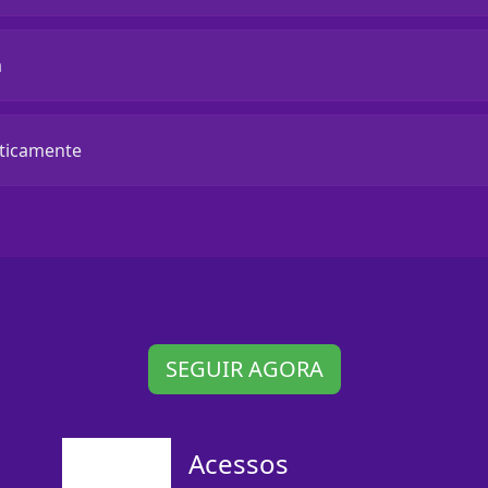
a
aticamente
SEGUIR AGORA
Acessos