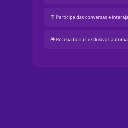
💬 Participe das conversas e interaj
🎁 Receba bônus exclusivos autom