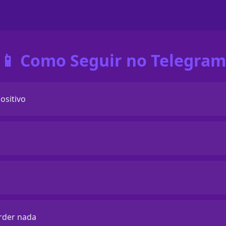
📱 Como Seguir no Telegram
ositivo
erder nada