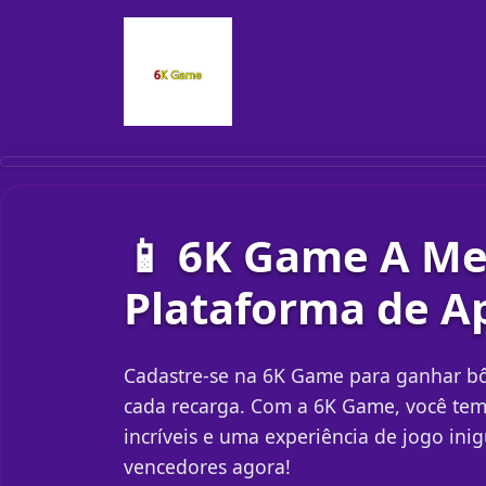
📱 6K Game A Me
Plataforma de A
Cadastre-se na 6K Game para ganhar b
cada recarga. Com a 6K Game, você te
incríveis e uma experiência de jogo inig
vencedores agora!