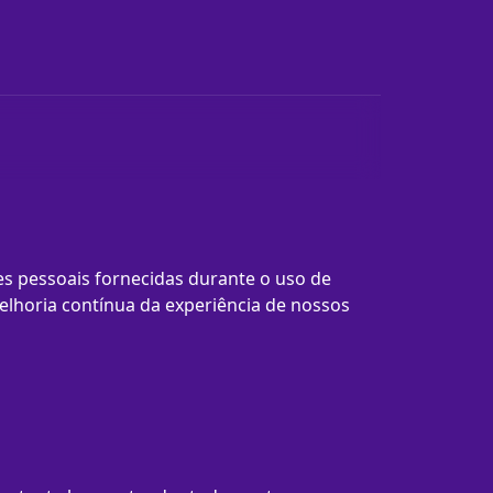
s pessoais fornecidas durante o uso de
elhoria contínua da experiência de nossos