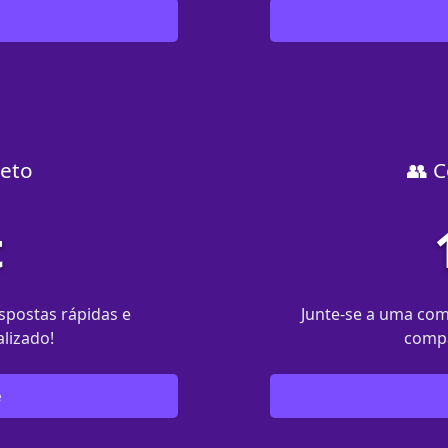
reto
👥 
t
espostas rápidas e
Junte-se a uma com
lizado!
compa
e