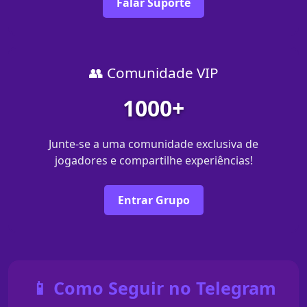
Falar Suporte
👥 Comunidade VIP
1000+
Junte-se a uma comunidade exclusiva de
jogadores e compartilhe experiências!
Entrar Grupo
📱 Como Seguir no Telegram