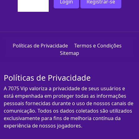
Login
Registrar-se
Políticas de Privacidade
Termos e Condições
Sitemap
Políticas de Privacidade
A 7075 Vip valoriza a privacidade de seus usuários e
está empenhada em proteger todas as informações
pessoais fornecidas durante o uso de nossos canais de
comunicação. Todos os dados coletados são utilizados
exclusivamente para fins de melhoria contínua da
experiência de nossos jogadores.