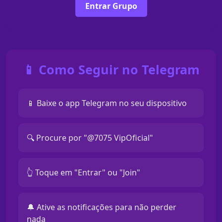
Entrar Grupo
📱 Como Seguir no Telegram
📱 Baixe o app Telegram no seu dispositivo
🔍 Procure por "@7075 VipOficial"
👆 Toque em "Entrar" ou "Join"
🔔 Ative as notificações para não perder
nada