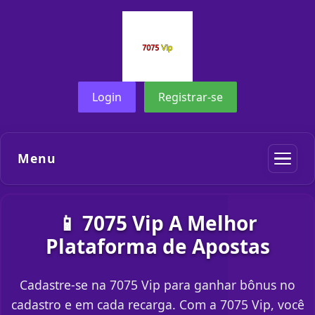
Login
Registrar-se
Menu
📱 7075 Vip A Melhor
Plataforma de Apostas
Cadastre-se na 7075 Vip para ganhar bônus no
cadastro e em cada recarga. Com a 7075 Vip, você