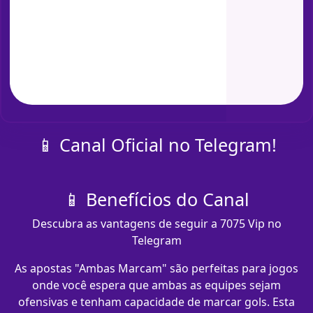
📱 Canal Oficial no Telegram!
📱 Benefícios do Canal
Descubra as vantagens de seguir a 7075 Vip no
Telegram
As apostas "Ambas Marcam" são perfeitas para jogos
onde você espera que ambas as equipes sejam
ofensivas e tenham capacidade de marcar gols. Esta