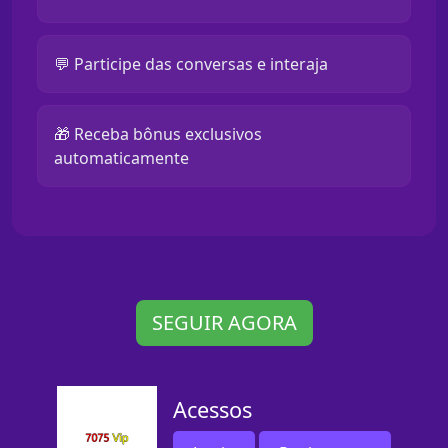
💬 Participe das conversas e interaja
🎁 Receba bônus exclusivos
automaticamente
SEGUIR AGORA
Acessos