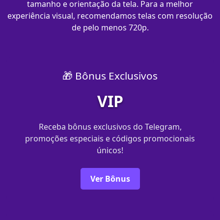
tamanho e orientação da tela. Para a melhor
experiência visual, recomendamos telas com resolução
de pelo menos 720p.
🎁 Bônus Exclusivos
VIP
Receba bônus exclusivos do Telegram,
promoções especiais e códigos promocionais
únicos!
Ver Bônus