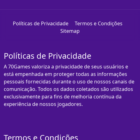
Políticas de Privacidade
Termos e Condições
Sitemap
Políticas de Privacidade
A 70Games valoriza a privacidade de seus usuários e
está empenhada em proteger todas as informações
pessoais fornecidas durante o uso de nossos canais de
comunicação. Todos os dados coletados são utilizados
exclusivamente para fins de melhoria contínua da
experiência de nossos jogadores.
Termos e Condições