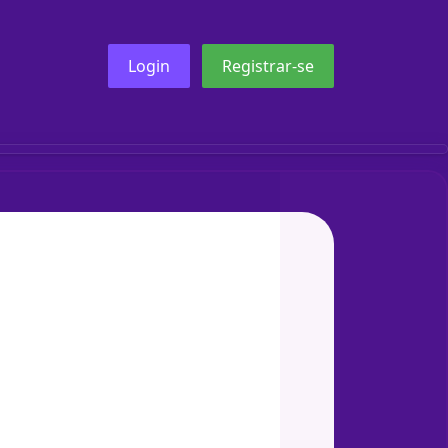
Login
Registrar-se