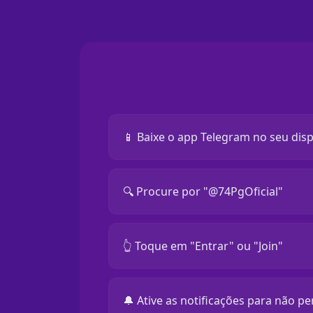
📱 Baixe o app Telegram no seu disp
🔍 Procure por "@74PgOficial"
👆 Toque em "Entrar" ou "Join"
🔔 Ative as notificações para não p