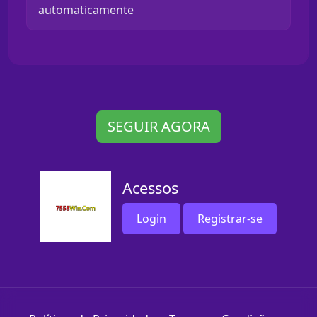
automaticamente
SEGUIR AGORA
Acessos
Login
Registrar-se