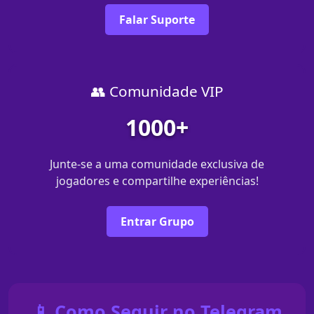
Falar Suporte
👥 Comunidade VIP
1000+
Junte-se a uma comunidade exclusiva de
jogadores e compartilhe experiências!
Entrar Grupo
📱 Como Seguir no Telegram