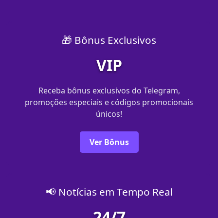
🎁 Bônus Exclusivos
VIP
Receba bônus exclusivos do Telegram,
promoções especiais e códigos promocionais
únicos!
Ver Bônus
📢 Notícias em Tempo Real
24/7