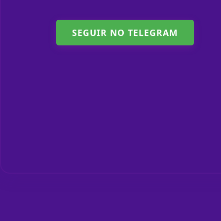
SEGUIR NO TELEGRAM