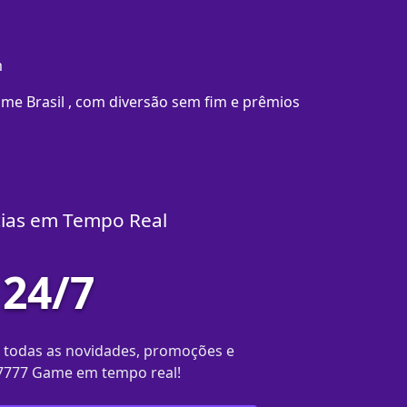
m
me Brasil , com diversão sem fim e prêmios
cias em Tempo Real
24/7
e todas as novidades, promoções e
7777 Game em tempo real!