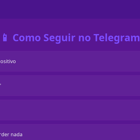
📱 Como Seguir no Telegram
ositivo
"
erder nada