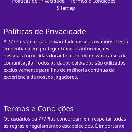
Políticas de Privacidade
Termos e Condições
Sitemap
Políticas de Privacidade
A 777Plus valoriza a privacidade de seus usuários e está
empenhada em proteger todas as informações
pessoais fornecidas durante o uso de nossos canais de
comunicação. Todos os dados coletados são utilizados
exclusivamente para fins de melhoria contínua da
experiência de nossos jogadores.
Termos e Condições
Os usuários da 777Plus concordam em respeitar todas
as regras e regulamentos estabelecidos. É importante