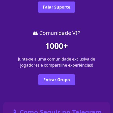
Falar Suporte
👥 Comunidade VIP
1000+
Junte-se a uma comunidade exclusiva de
jogadores e compartilhe experiências!
Entrar Grupo
📱 Como Seguir no Telegram