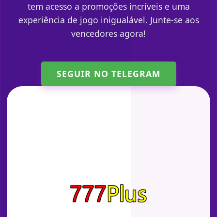
tem acesso a promoções incríveis e uma
experiência de jogo inigualável. Junte-se aos
vencedores agora!
SEGUIR NO TELEGRAM