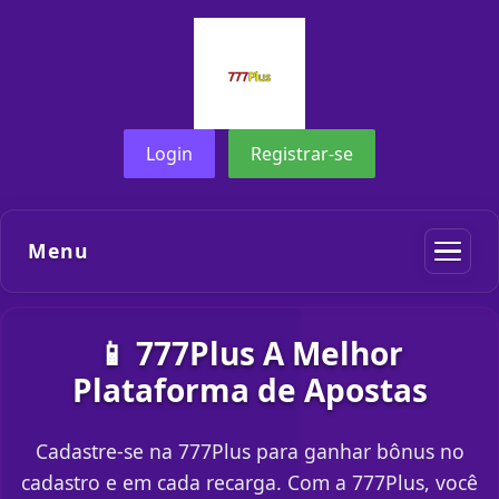
Login
Registrar-se
Menu
📱 777Plus A Melhor
Plataforma de Apostas
Cadastre-se na 777Plus para ganhar bônus no
cadastro e em cada recarga. Com a 777Plus, você