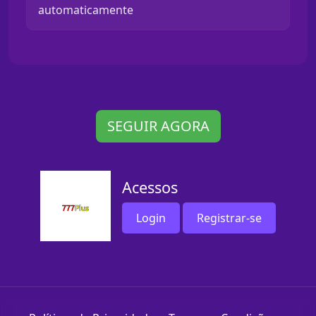
automaticamente
SEGUIR AGORA
Acessos
Login
Registrar-se