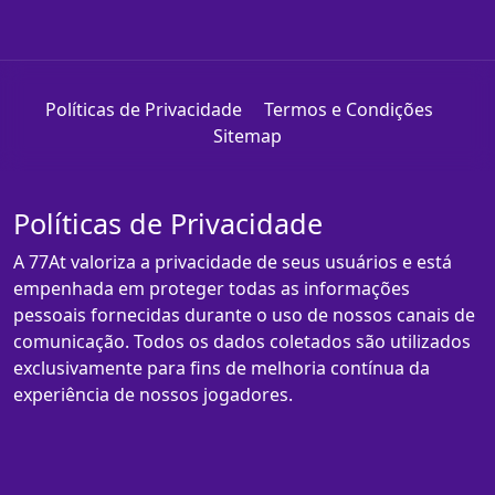
Políticas de Privacidade
Termos e Condições
Sitemap
Políticas de Privacidade
A 77At valoriza a privacidade de seus usuários e está
empenhada em proteger todas as informações
pessoais fornecidas durante o uso de nossos canais de
comunicação. Todos os dados coletados são utilizados
exclusivamente para fins de melhoria contínua da
experiência de nossos jogadores.