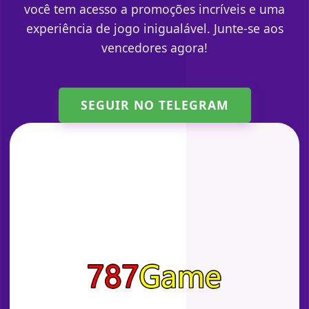
você tem acesso a promoções incríveis e uma
experiência de jogo inigualável. Junte-se aos
vencedores agora!
SEGUIR NO TELEGRAM