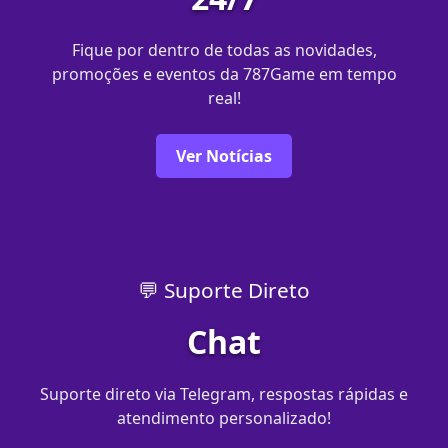
Fique por dentro de todas as novidades,
promoções e eventos da 787Game em tempo
real!
Ver Notícias
💬 Suporte Direto
Chat
Suporte direto via Telegram, respostas rápidas e
atendimento personalizado!