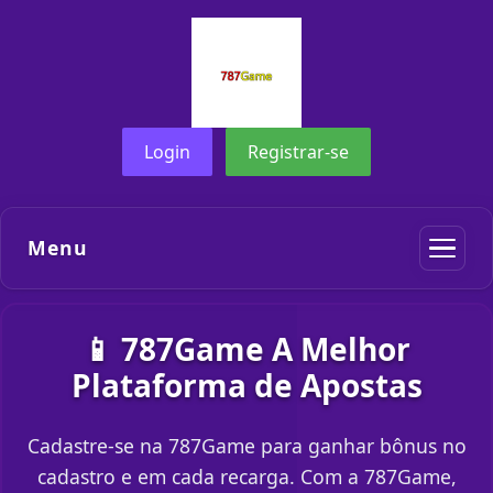
Login
Registrar-se
Menu
📱 787Game A Melhor
Plataforma de Apostas
Cadastre-se na 787Game para ganhar bônus no
cadastro e em cada recarga. Com a 787Game,