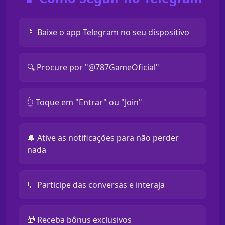
📱 Baixe o app Telegram no seu dispositivo
🔍 Procure por "@787GameOficial"
👆 Toque em "Entrar" ou "Join"
🔔 Ative as notificações para não perder
nada
💬 Participe das conversas e interaja
🎁 Receba bônus exclusivos