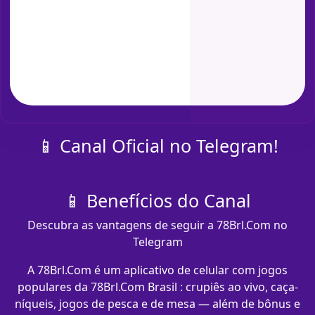
📱 Canal Oficial no Telegram!
📱 Benefícios do Canal
Descubra as vantagens de seguir a 78Brl.Com no
Telegram
A 78Brl.Com é um aplicativo de celular com jogos
populares da 78Brl.Com Brasil : crupiês ao vivo, caça-
níqueis, jogos de pesca e de mesa — além de bônus e