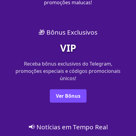
promoções malucas!
🎁 Bônus Exclusivos
VIP
Receba bônus exclusivos do Telegram,
promoções especiais e códigos promocionais
únicos!
Ver Bônus
📢 Notícias em Tempo Real