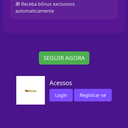
🎁 Receba bônus exclusivos
automaticamente
SEGUIR AGORA
Acessos
Login
Registrar-se