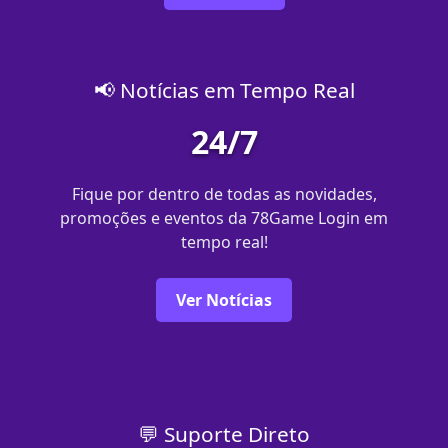
📢 Notícias em Tempo Real
24/7
Fique por dentro de todas as novidades,
promoções e eventos da 78Game Login em
tempo real!
Ver Notícias
💬 Suporte Direto