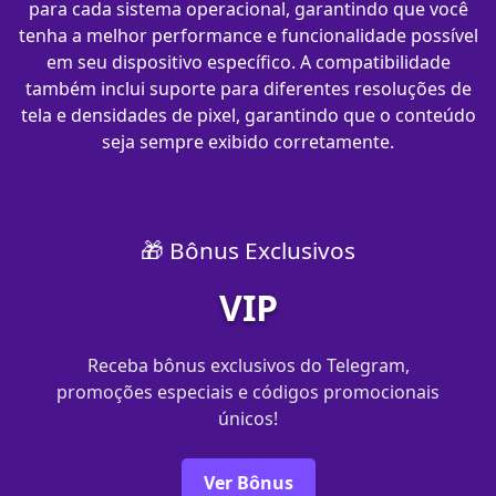
para cada sistema operacional, garantindo que você
tenha a melhor performance e funcionalidade possível
em seu dispositivo específico. A compatibilidade
também inclui suporte para diferentes resoluções de
tela e densidades de pixel, garantindo que o conteúdo
seja sempre exibido corretamente.
🎁 Bônus Exclusivos
VIP
Receba bônus exclusivos do Telegram,
promoções especiais e códigos promocionais
únicos!
Ver Bônus