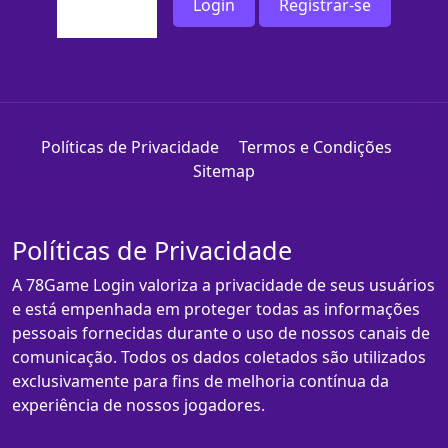
Login
Registrar-se
Políticas de Privacidade
Termos e Condições
Sitemap
Políticas de Privacidade
A 78Game Login valoriza a privacidade de seus usuários
e está empenhada em proteger todas as informações
pessoais fornecidas durante o uso de nossos canais de
comunicação. Todos os dados coletados são utilizados
exclusivamente para fins de melhoria contínua da
experiência de nossos jogadores.