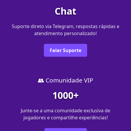
Chat
Suporte direto via Telegram, respostas rápidas e
atendimento personalizado!
Falar Suporte
👥 Comunidade VIP
1000+
Junte-se a uma comunidade exclusiva de
jogadores e compartilhe experiências!