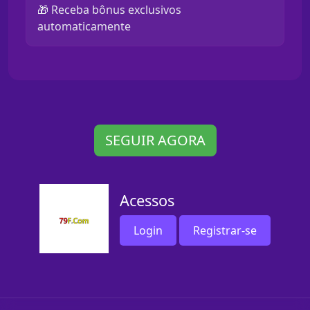
🎁 Receba bônus exclusivos
automaticamente
SEGUIR AGORA
Acessos
Login
Registrar-se