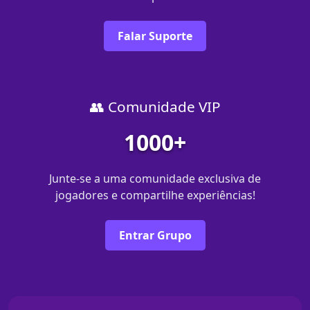
Falar Suporte
👥 Comunidade VIP
1000+
Junte-se a uma comunidade exclusiva de
jogadores e compartilhe experiências!
Entrar Grupo