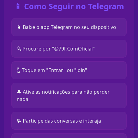
📱 Como Seguir no Telegram
📱 Baixe o app Telegram no seu dispositivo
🔍 Procure por "@79F.ComOficial"
👆 Toque em "Entrar" ou "Join"
🔔 Ative as notificações para não perder
nada
💬 Participe das conversas e interaja