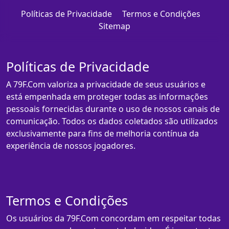
Políticas de Privacidade
Termos e Condições
Sitemap
Políticas de Privacidade
A 79F.Com valoriza a privacidade de seus usuários e
está empenhada em proteger todas as informações
pessoais fornecidas durante o uso de nossos canais de
comunicação. Todos os dados coletados são utilizados
exclusivamente para fins de melhoria contínua da
experiência de nossos jogadores.
Termos e Condições
Os usuários da 79F.Com concordam em respeitar todas