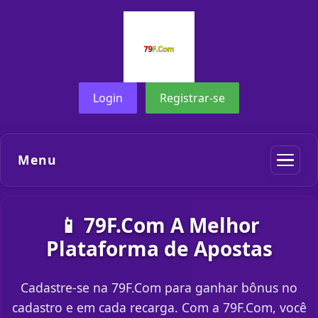
Login
Registrar-se
Menu
📱 79F.Com A Melhor
Plataforma de Apostas
Cadastre-se na 79F.Com para ganhar bônus no
cadastro e em cada recarga. Com a 79F.Com, você