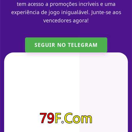
tem acesso a promoções incríveis e uma
experiência de jogo inigualável. Junte-se aos
vencedores agora!
SEGUIR NO TELEGRAM