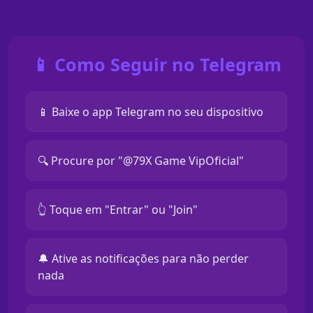
📱 Como Seguir no Telegram
📱 Baixe o app Telegram no seu dispositivo
🔍 Procure por "@79X Game VipOficial"
👆 Toque em "Entrar" ou "Join"
🔔 Ative as notificações para não perder
nada