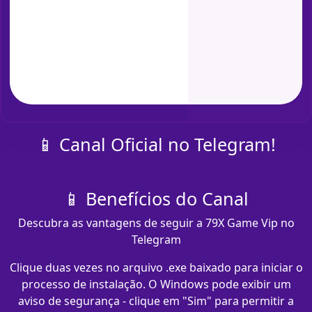
📱 Canal Oficial no Telegram!
📱 Benefícios do Canal
Descubra as vantagens de seguir a 79X Game Vip no
Telegram
Clique duas vezes no arquivo .exe baixado para iniciar o
processo de instalação. O Windows pode exibir um
aviso de segurança - clique em "Sim" para permitir a