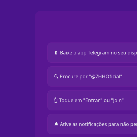
📱 Baixe o app Telegram no seu disp
🔍 Procure por "@7HHOficial"
👆 Toque em "Entrar" ou "Join"
🔔 Ative as notificações para não p