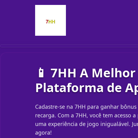
📱 7HH A Melhor
Plataforma de A
Cadastre-se na 7HH para ganhar bônus 
recarga. Com a 7HH, você tem acesso a 
uma experiência de jogo inigualável. J
agora!