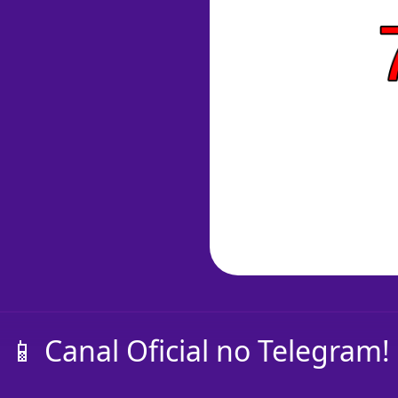
📱 Canal Oficial no Telegram!