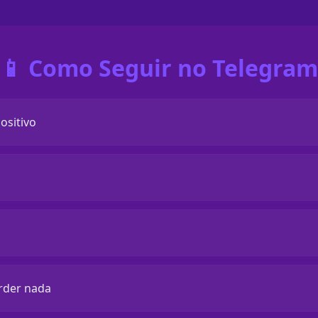
📱 Como Seguir no Telegram
ositivo
erder nada