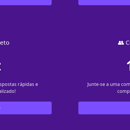
reto
👥 
t
espostas rápidas e
Junte-se a uma com
lizado!
compa
e