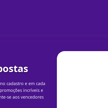
postas
no cadastro e em cada
promoções incríveis e
unte-se aos vencedores