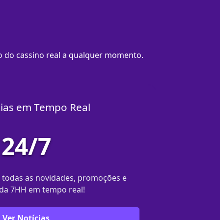
o do cassino real a qualquer momento.
cias em Tempo Real
24/7
e todas as novidades, promoções e
da 7HH em tempo real!
Ver Notícias