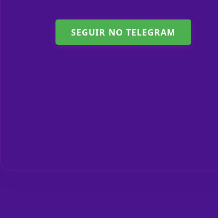
SEGUIR NO TELEGRAM