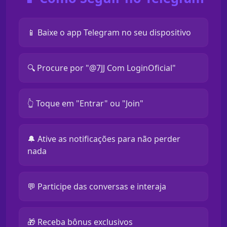
📱 Baixe o app Telegram no seu dispositivo
🔍 Procure por "@7JJ Com LoginOficial"
👆 Toque em "Entrar" ou "Join"
🔔 Ative as notificações para não perder
nada
💬 Participe das conversas e interaja
🎁 Receba bônus exclusivos