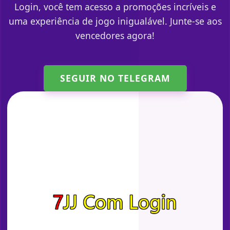
Login, você tem acesso a promoções incríveis e
uma experiência de jogo inigualável. Junte-se aos
vencedores agora!
SEGUIR NO TELEGRAM