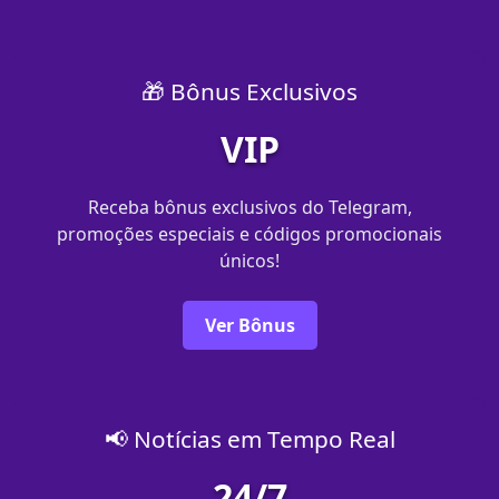
🎁 Bônus Exclusivos
VIP
Receba bônus exclusivos do Telegram,
promoções especiais e códigos promocionais
únicos!
Ver Bônus
📢 Notícias em Tempo Real
24/7