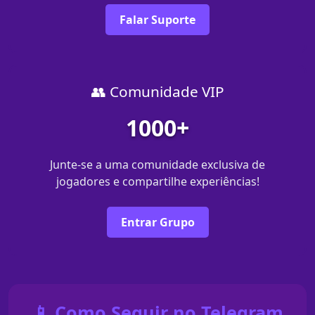
Falar Suporte
👥 Comunidade VIP
1000+
Junte-se a uma comunidade exclusiva de
jogadores e compartilhe experiências!
Entrar Grupo
📱 Como Seguir no Telegram