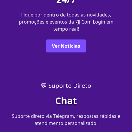
Fique por dentro de todas as novidades,
promoções e eventos da 7JJ Com Login em
tempo real!
Ver Notícias
💬 Suporte Direto
Chat
Suporte direto via Telegram, respostas rápidas e
atendimento personalizado!