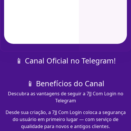
📱 Canal Oficial no Telegram!
📱 Benefícios do Canal
Descubra as vantagens de seguir a 7JJ Com Login no
Telegram
Desde sua criação, a 7JJ Com Login coloca a segurança
do usuário em primeiro lugar — com serviço de
qualidade para novos e antigos clientes.