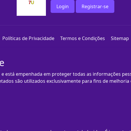
Login
Registrar-se
Políticas de Privacidade
Termos e Condições
Sitemap
de
os e está empenhada em proteger todas as informações pes
tados são utilizados exclusivamente para fins de melhoria