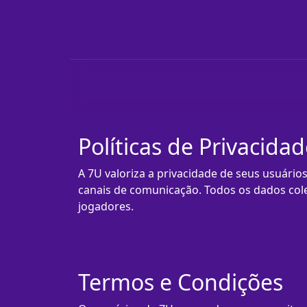
Políticas de Privacida
A 7U valoriza a privacidade de seus usuári
canais de comunicação. Todos os dados cole
jogadores.
Termos e Condições