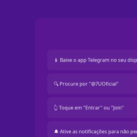
📱 Baixe o app Telegram no seu disp
🔍 Procure por "@7UOficial"
👆 Toque em "Entrar" ou "Join"
🔔 Ative as notificações para não p