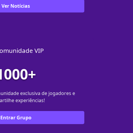
Ver Notícias
Comunidade VIP
1000+
unidade exclusiva de jogadores e
rtilhe experiências!
Entrar Grupo