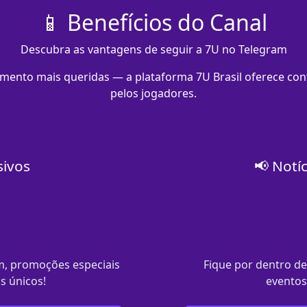
📱 Benefícios do Canal
Descubra as vantagens de seguir a 7U no Telegram
imento mais queridas — a plataforma 7U Brasil oferece c
pelos jogadores.
sivos
📢 Notí
m, promoções especiais
Fique por dentro d
s únicos!
eventos