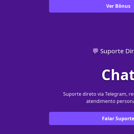
Ver Bônus
💬 Suporte Di
Cha
Suporte direto via Telegram, r
atendimento persona
Falar Suport