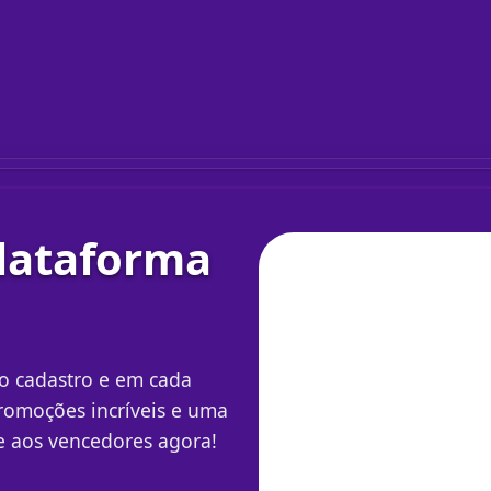
Plataforma
o cadastro e em cada
romoções incríveis e uma
se aos vencedores agora!