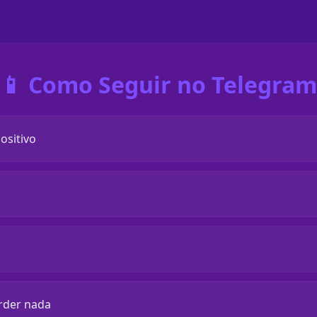
📱 Como Seguir no Telegram
ositivo
erder nada