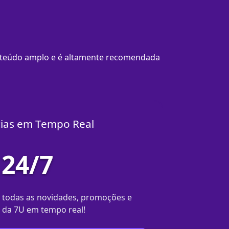
onteúdo amplo e é altamente recomendada
cias em Tempo Real
24/7
e todas as novidades, promoções e
 da 7U em tempo real!