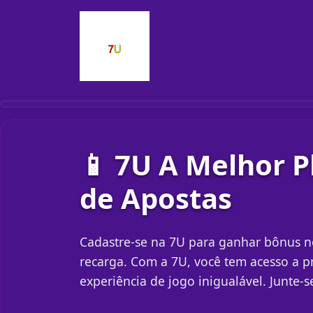
📱 7U A Melhor 
de Apostas
Cadastre-se na 7U para ganhar bônus n
recarga. Com a 7U, você tem acesso a p
experiência de jogo inigualável. Junte-