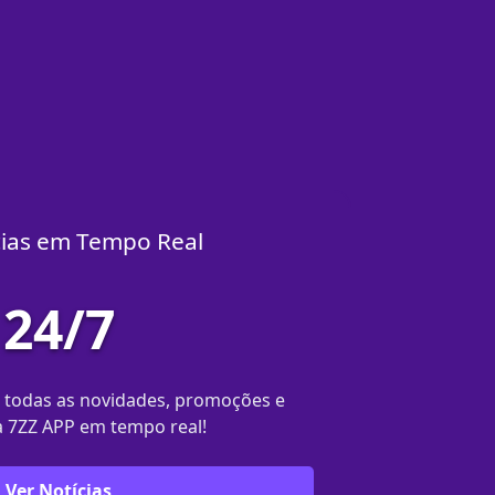
cias em Tempo Real
24/7
e todas as novidades, promoções e
a 7ZZ APP em tempo real!
Ver Notícias