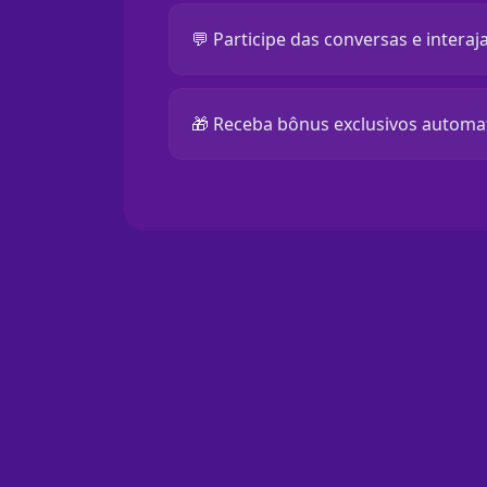
💬 Participe das conversas e interaj
🎁 Receba bônus exclusivos autom