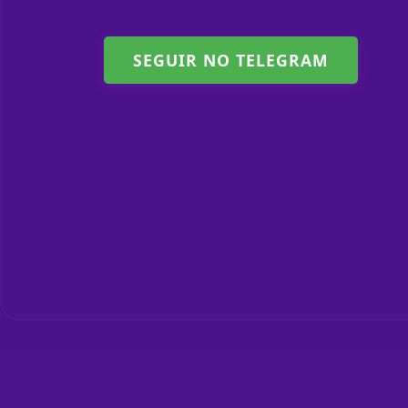
SEGUIR NO TELEGRAM