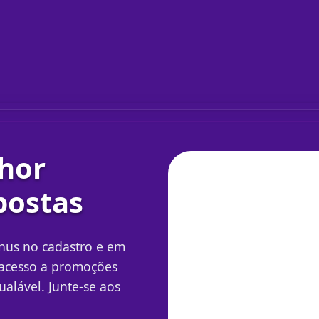
lhor
postas
nus no cadastro e em
 acesso a promoções
ualável. Junte-se aos