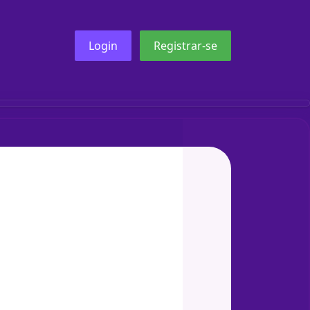
Login
Registrar-se