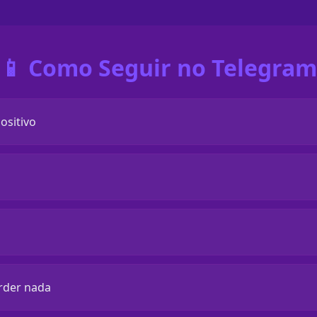
📱 Como Seguir no Telegram
ositivo
erder nada