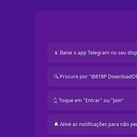
📱 Baixe o app Telegram no seu disp
🔍 Procure por "@818P DownloadOfi
👆 Toque em "Entrar" ou "Join"
🔔 Ative as notificações para não p