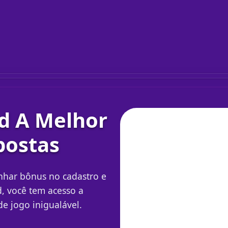
d A Melhor
postas
nhar bônus no cadastro e
, você tem acesso a
e jogo inigualável.