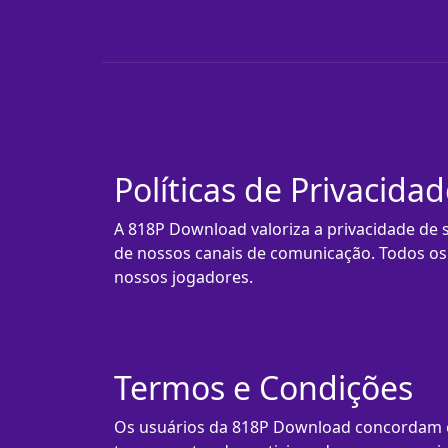
Políticas de Privacida
A 818P Download valoriza a privacidade de
de nossos canais de comunicação. Todos os 
nossos jogadores.
Termos e Condições
Os usuários da 818P Download concordam em