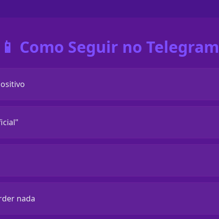
📱 Como Seguir no Telegram
ositivo
cial"
erder nada