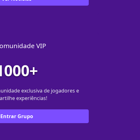
Comunidade VIP
1000+
unidade exclusiva de jogadores e
rtilhe experiências!
Entrar Grupo