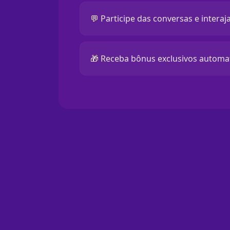
💬 Participe das conversas e interaj
🎁 Receba bônus exclusivos autom