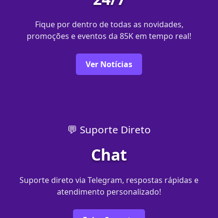
Fique por dentro de todas as novidades,
promoções e eventos da 85K em tempo real!
Ver Notícias
💬 Suporte Direto
Chat
Suporte direto via Telegram, respostas rápidas e
atendimento personalizado!