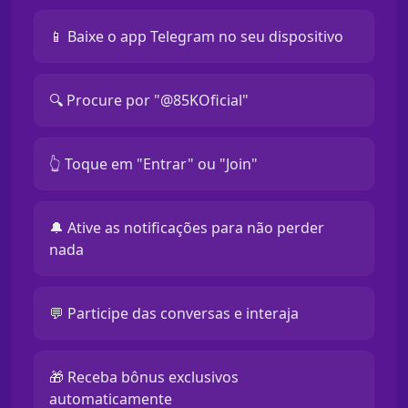
📱 Baixe o app Telegram no seu dispositivo
🔍 Procure por "@85KOficial"
👆 Toque em "Entrar" ou "Join"
🔔 Ative as notificações para não perder
nada
💬 Participe das conversas e interaja
🎁 Receba bônus exclusivos
automaticamente