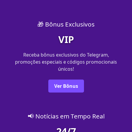
🎁 Bônus Exclusivos
VIP
Receba bônus exclusivos do Telegram,
promoções especiais e códigos promocionais
únicos!
Ver Bônus
📢 Notícias em Tempo Real
24/7