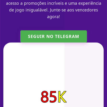
acesso a promoções incríveis e uma experiência
de jogo inigualável. Junte-se aos vencedores
agora!
SEGUIR NO TELEGRAM