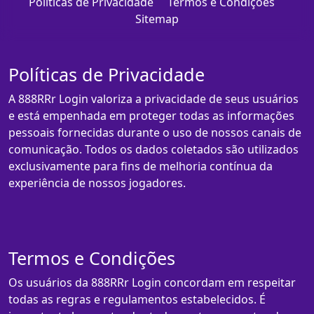
Políticas de Privacidade
Termos e Condições
Sitemap
Políticas de Privacidade
A 888RRr Login valoriza a privacidade de seus usuários
e está empenhada em proteger todas as informações
pessoais fornecidas durante o uso de nossos canais de
comunicação. Todos os dados coletados são utilizados
exclusivamente para fins de melhoria contínua da
experiência de nossos jogadores.
Termos e Condições
Os usuários da 888RRr Login concordam em respeitar
todas as regras e regulamentos estabelecidos. É