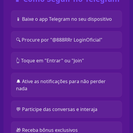
📱 Baixe o app Telegram no seu dispositivo
🔍 Procure por "@888RRr LoginOficial"
👆 Toque em "Entrar" ou "Join"
🔔 Ative as notificações para não perder
nada
💬 Participe das conversas e interaja
🎁 Receba bônus exclusivos