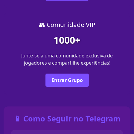
👥 Comunidade VIP
1000+
Junte-se a uma comunidade exclusiva de
jogadores e compartilhe experiências!
Entrar Grupo
📱 Como Seguir no Telegram