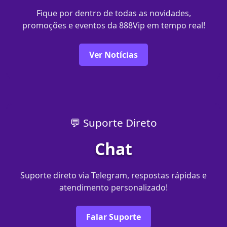
Fique por dentro de todas as novidades,
promoções e eventos da 888Vip em tempo real!
Ver Notícias
💬 Suporte Direto
Chat
Suporte direto via Telegram, respostas rápidas e
atendimento personalizado!
Falar Suporte