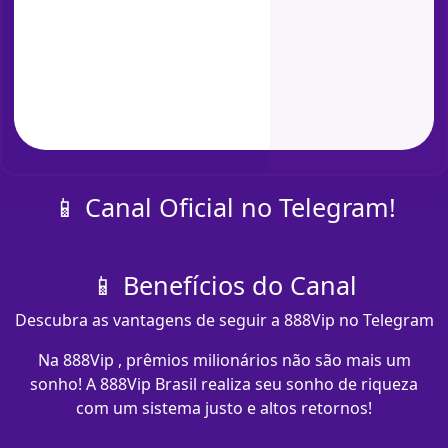
📱 Canal Oficial no Telegram!
📱 Benefícios do Canal
Descubra as vantagens de seguir a 888Vip no Telegram
Na 888Vip , prêmios milionários não são mais um
sonho! A 888Vip Brasil realiza seu sonho de riqueza
com um sistema justo e altos retornos!