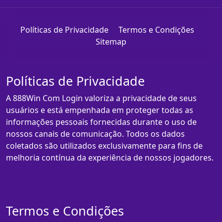
Políticas de Privacidade
Termos e Condições
Sitemap
Políticas de Privacidade
A 888Win Com Login valoriza a privacidade de seus
usuários e está empenhada em proteger todas as
informações pessoais fornecidas durante o uso de
nossos canais de comunicação. Todos os dados
coletados são utilizados exclusivamente para fins de
melhoria contínua da experiência de nossos jogadores.
Termos e Condições