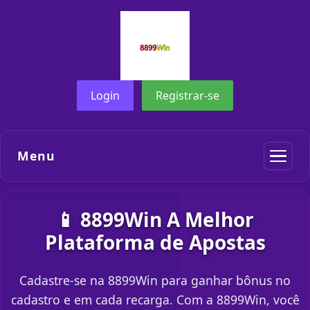
Login
Registrar-se
Menu
📱 8899Win A Melhor
Plataforma de Apostas
Cadastre-se na 8899Win para ganhar bônus no
cadastro e em cada recarga. Com a 8899Win, você