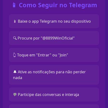
📱 Como Seguir no Telegram
📱 Baixe o app Telegram no seu dispositivo
🔍 Procure por "@8899WinOficial"
👆 Toque em "Entrar" ou "Join"
🔔 Ative as notificações para não perder
nada
💬 Participe das conversas e interaja