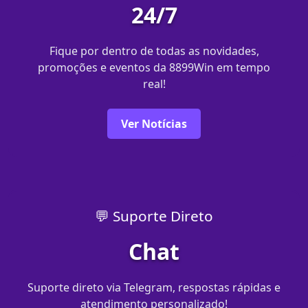
24/7
Fique por dentro de todas as novidades,
promoções e eventos da 8899Win em tempo
real!
Ver Notícias
💬 Suporte Direto
Chat
Suporte direto via Telegram, respostas rápidas e
atendimento personalizado!