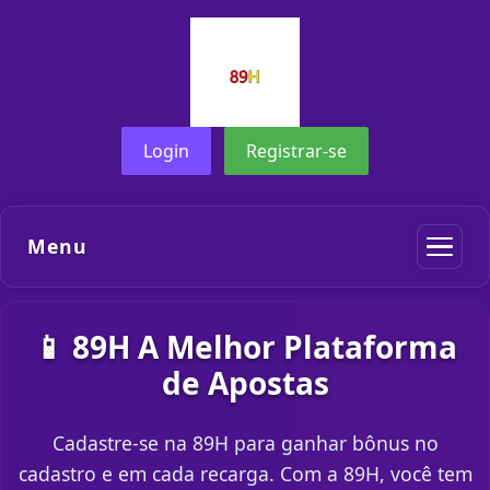
Login
Registrar-se
Menu
📱 89H A Melhor Plataforma
de Apostas
Cadastre-se na 89H para ganhar bônus no
cadastro e em cada recarga. Com a 89H, você tem