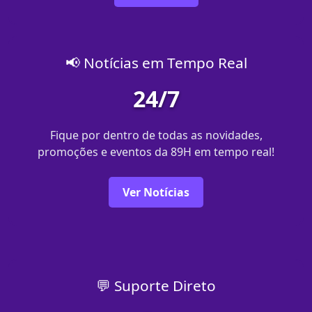
📢 Notícias em Tempo Real
24/7
Fique por dentro de todas as novidades,
promoções e eventos da 89H em tempo real!
Ver Notícias
💬 Suporte Direto