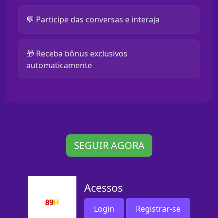
💬 Participe das conversas e interaja
🎁 Receba bônus exclusivos
automaticamente
SEGUIR AGORA
Acessos
Login
Registrar-se