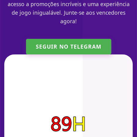
acesso a promoções incríveis e uma experiência
de jogo inigualável. Junte-se aos vencedores
agora!
SEGUIR NO TELEGRAM