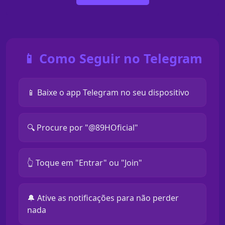
📱 Como Seguir no Telegram
📱 Baixe o app Telegram no seu dispositivo
🔍 Procure por "@89HOficial"
👆 Toque em "Entrar" ou "Join"
🔔 Ative as notificações para não perder
nada