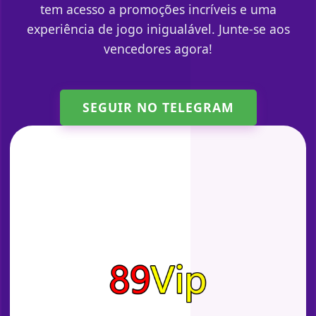
tem acesso a promoções incríveis e uma
experiência de jogo inigualável. Junte-se aos
vencedores agora!
SEGUIR NO TELEGRAM