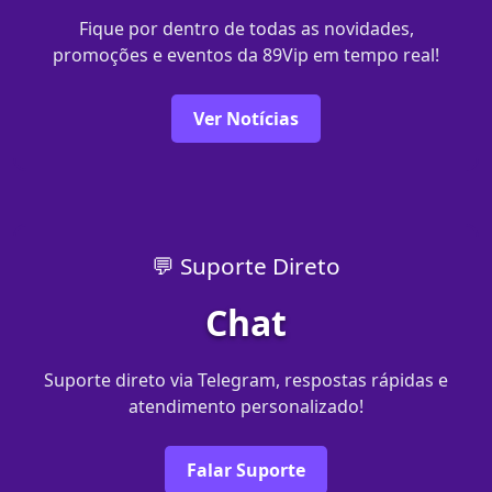
Fique por dentro de todas as novidades,
promoções e eventos da 89Vip em tempo real!
Ver Notícias
💬 Suporte Direto
Chat
Suporte direto via Telegram, respostas rápidas e
atendimento personalizado!
Falar Suporte