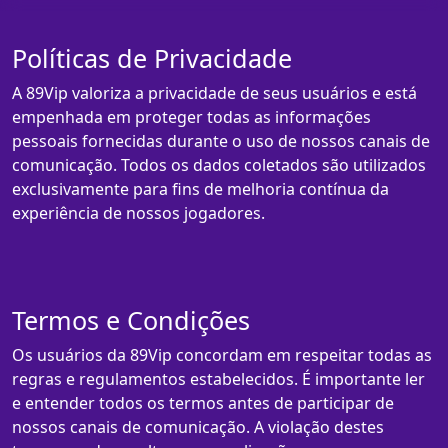
Políticas de Privacidade
A 89Vip valoriza a privacidade de seus usuários e está
empenhada em proteger todas as informações
pessoais fornecidas durante o uso de nossos canais de
comunicação. Todos os dados coletados são utilizados
exclusivamente para fins de melhoria contínua da
experiência de nossos jogadores.
Termos e Condições
Os usuários da 89Vip concordam em respeitar todas as
regras e regulamentos estabelecidos. É importante ler
e entender todos os termos antes de participar de
nossos canais de comunicação. A violação destes