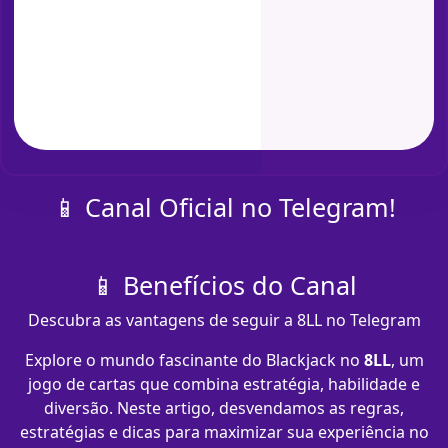
📱 Canal Oficial no Telegram!
📱 Benefícios do Canal
Descubra as vantagens de seguir a 8LL no Telegram
Explore o mundo fascinante do Blackjack no
8LL
, um
jogo de cartas que combina estratégia, habilidade e
diversão. Neste artigo, desvendamos as regras,
estratégias e dicas para maximizar sua experiência no