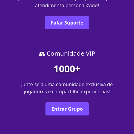
atendimento personalizado!
Falar Suporte
👥 Comunidade VIP
1000+
Junte-se a uma comunidade exclusiva de
jogadores e compartilhe experiências!
Entrar Grupo