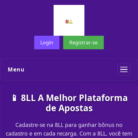
Login
Registrar-se
Menu
📱 8LL A Melhor Plataforma
de Apostas
Cadastre-se na 8LL para ganhar bônus no
cadastro e em cada recarga. Com a 8LL, você tem