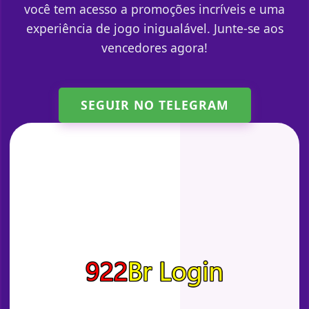
você tem acesso a promoções incríveis e uma
experiência de jogo inigualável. Junte-se aos
vencedores agora!
SEGUIR NO TELEGRAM