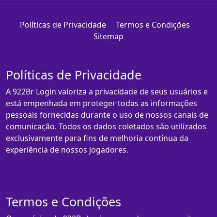
Políticas de Privacidade
Termos e Condições
Sitemap
Políticas de Privacidade
A 922Br Login valoriza a privacidade de seus usuários e
está empenhada em proteger todas as informações
pessoais fornecidas durante o uso de nossos canais de
comunicação. Todos os dados coletados são utilizados
exclusivamente para fins de melhoria contínua da
experiência de nossos jogadores.
Termos e Condições