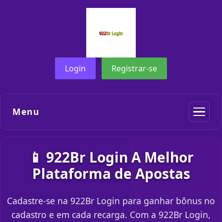
Login
Registrar-se
Menu
📱 922Br Login A Melhor
Plataforma de Apostas
Cadastre-se na 922Br Login para ganhar bônus no
cadastro e em cada recarga. Com a 922Br Login,