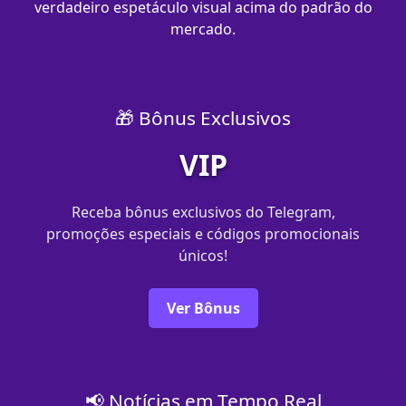
verdadeiro espetáculo visual acima do padrão do
mercado.
🎁 Bônus Exclusivos
VIP
Receba bônus exclusivos do Telegram,
promoções especiais e códigos promocionais
únicos!
Ver Bônus
📢 Notícias em Tempo Real