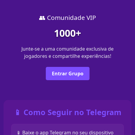
👥 Comunidade VIP
1000+
Junte-se a uma comunidade exclusiva de
jogadores e compartilhe experiências!
Entrar Grupo
📱 Como Seguir no Telegram
📱 Baixe o app Telegram no seu dispositivo