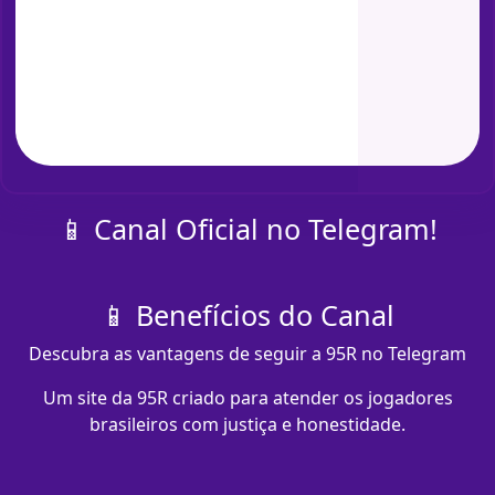
📱 Canal Oficial no Telegram!
📱 Benefícios do Canal
Descubra as vantagens de seguir a 95R no Telegram
Um site da 95R criado para atender os jogadores
brasileiros com justiça e honestidade.