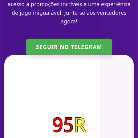
acesso a promoções incríveis e uma experiência
de jogo inigualável. Junte-se aos vencedores
agora!
SEGUIR NO TELEGRAM