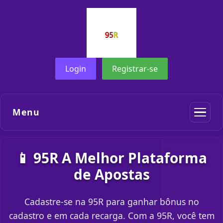
Login
Registrar-se
Menu
📱 95R A Melhor Plataforma
de Apostas
Cadastre-se na 95R para ganhar bônus no
cadastro e em cada recarga. Com a 95R, você tem