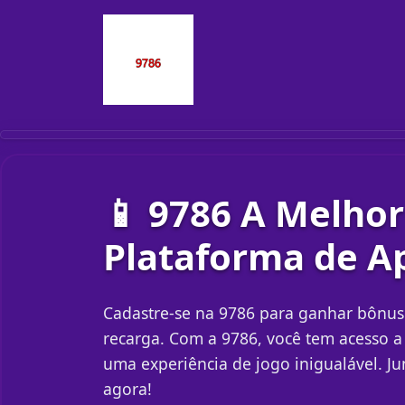
📱 9786 A Melhor
Plataforma de A
Cadastre-se na 9786 para ganhar bônus
recarga. Com a 9786, você tem acesso a
uma experiência de jogo inigualável. J
agora!