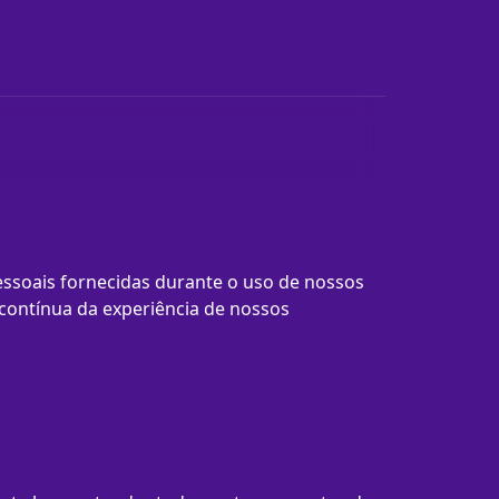
essoais fornecidas durante o uso de nossos
 contínua da experiência de nossos