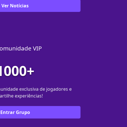
Ver Notícias
Comunidade VIP
1000+
unidade exclusiva de jogadores e
rtilhe experiências!
Entrar Grupo