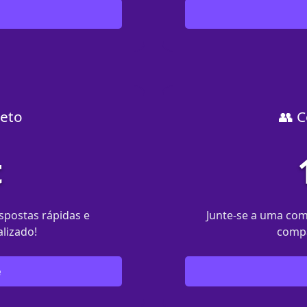
reto
👥 
t
espostas rápidas e
Junte-se a uma com
lizado!
compa
e