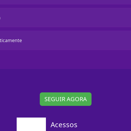
a
aticamente
SEGUIR AGORA
Acessos