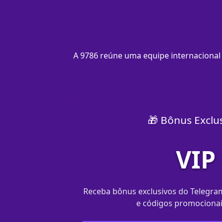
A 9786 reúne uma equipe internacional 
🎁 Bônus Exclu
VIP
Receba bônus exclusivos do Telegra
e códigos promocionai