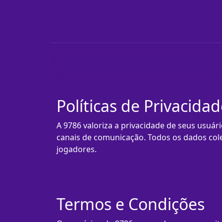
Políticas de Privacida
A 9786 valoriza a privacidade de seus usuá
canais de comunicação. Todos os dados cole
jogadores.
Termos e Condições