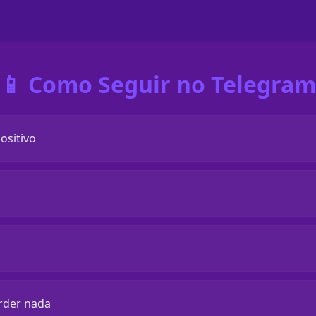
📱 Como Seguir no Telegram
ositivo
erder nada