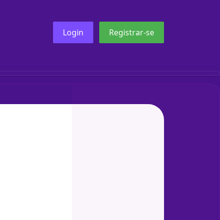
Login
Registrar-se