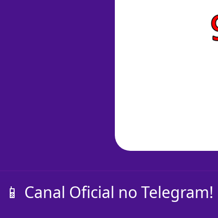
📱 Canal Oficial no Telegram!