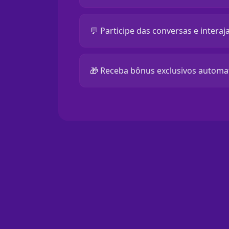
💬 Participe das conversas e interaj
🎁 Receba bônus exclusivos autom