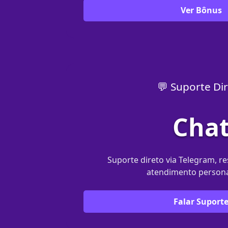
Ver Bônus
💬 Suporte Di
Cha
Suporte direto via Telegram, r
atendimento persona
Falar Suport