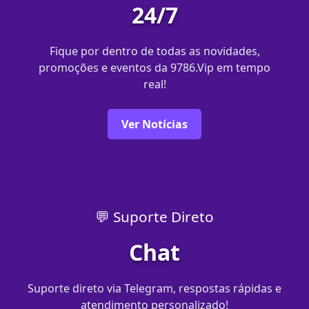
24/7
Fique por dentro de todas as novidades,
promoções e eventos da 9786.Vip em tempo
real!
Ver Notícias
💬 Suporte Direto
Chat
Suporte direto via Telegram, respostas rápidas e
atendimento personalizado!