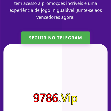
tem acesso a promoções incríveis e uma
experiência de jogo inigualável. Junte-se aos
vencedores agora!
SEGUIR NO TELEGRAM