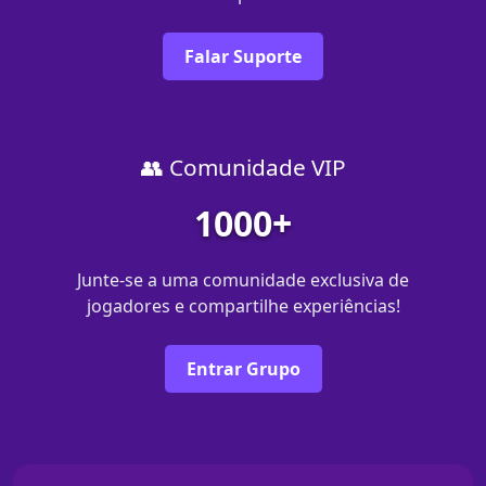
Falar Suporte
👥 Comunidade VIP
1000+
Junte-se a uma comunidade exclusiva de
jogadores e compartilhe experiências!
Entrar Grupo